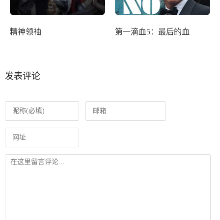
精神领袖
第一滴血5：最后的血
发表评论