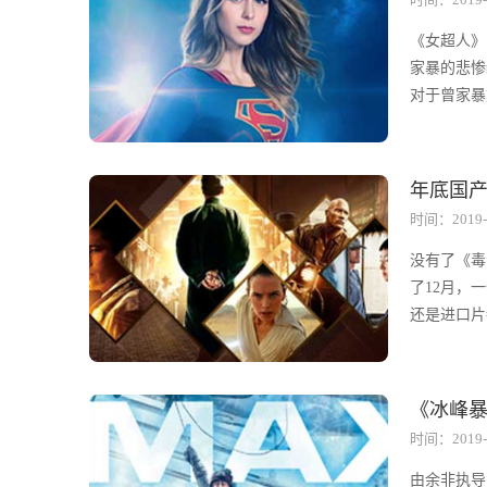
《女超人》
家暴的悲惨
对于曾家暴
年底国
时间：2019-
没有了《毒
了12月，
还是进口片
《冰峰暴
时间：2019-
由余非执导