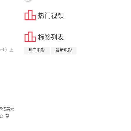

热门视频

标签列表
rds）上
热门电影
最新电影
(2)
(2)
15亿美元
2》莫