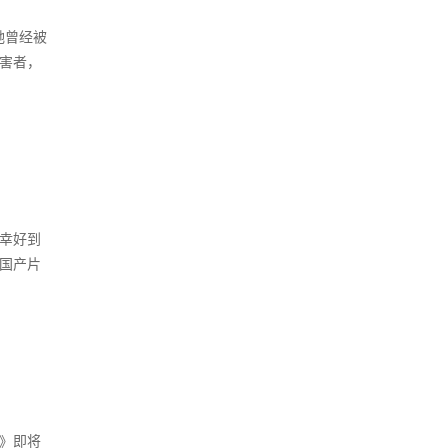
她曾经被
受害者，
，幸好到
是国产片
》即将