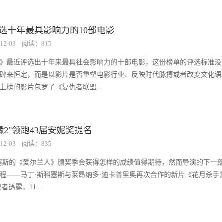
入选十年最具影响力的10部电影
12-03
阅读：815
》最近评选出十年来最具社会影响力的十部电影，这份榜单的评选标准没
碑来恒定，而是以影片是否重塑电影行业、反映时代脉搏或者改变文化语
上榜的影片包罗了《复仇者联盟...
缘2"领跑43届安妮奖提名
12-03
阅读：835
塞斯的《爱尔兰人》颁奖季会获得怎样的成绩值得期待，然而导演的下一
程——马丁·斯科塞斯与莱昂纳多·迪卡普里奥再次合作的新片《花月杀手
r记者透露，11...