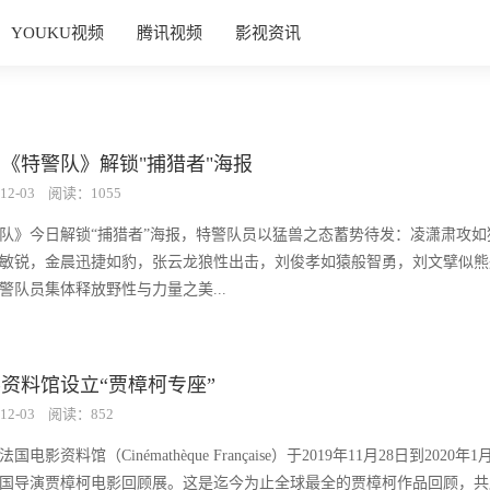
YOUKU视频
腾讯视频
影视资讯
《特警队》解锁"捕猎者"海报
12-03
阅读：1055
队》今日解锁“捕猎者”海报，特警队员以猛兽之态蓄势待发：凌潇肃攻如
敏锐，金晨迅捷如豹，张云龙狼性出击，刘俊孝如猿般智勇，刘文擘似熊
警队员集体释放野性与力量之美...
资料馆设立“贾樟柯专座”
12-03
阅读：852
电影资料馆（Cinémathèque Française）于2019年11月28日到2020年
国导演贾樟柯电影回顾展。这是迄今为止全球最全的贾樟柯作品回顾，共