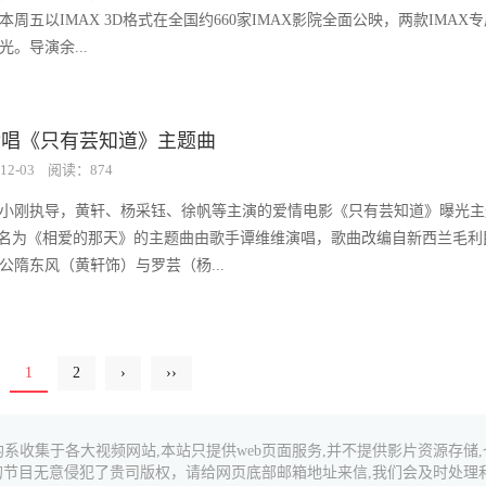
日本周五以IMAX 3D格式在全国约660家IMAX影院全面公映，两款IMAX
。导演余...
献唱《只有芸知道》主题曲
12-03
阅读：874
小刚执导，黄轩、杨采钰、徐帆等主演的爱情电影《只有芸知道》曝光主
首名为《相爱的那天》的主题曲由歌手谭维维演唱，歌曲改编自新西兰毛利
公隋东风（黄轩饰）与罗芸（杨...
1
2
›
››
系收集于各大视频网站,本站只提供web页面服务,并不提供影片资源存储
的节目无意侵犯了贵司版权，请给网页底部邮箱地址来信,我们会及时处理和