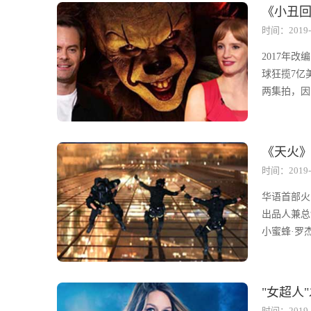
《小丑回
时间：2019-
2017年
球狂揽7亿
两集拍，因
《天火
时间：2019-
华语首部火
出品人兼总
小蜜蜂·罗杰
"女超人
时间：2019-