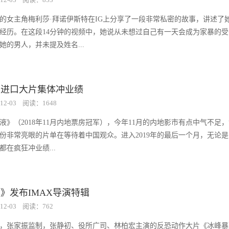
的女主角梅利莎·拜诺伊斯特在IG上分享了一段非常私密的故事，讲述了
经历。在这段14分钟的视频中，她说从未想过自己有一天会成为家暴的
她的男人，并未提及姓名...
产进口大片集体冲业绩
12-03
阅读：1648
液》（2018年11月内地票房冠军），今年11月的内地影市有点中气不足
一份非常亮眼的片单在等待着中国观众。进入2019年的最后一个月，无论
都在疯狂冲业绩...
》发布IMAX导演特辑
12-03
阅读：762
，张家振监制，张静初、役所广司、林柏宏主演的反恐动作大片《冰峰暴