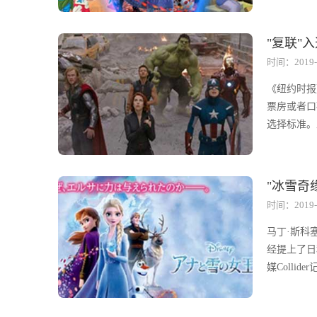
"复联"
时间：2019-
《纽约时报
票房或者口
选择标准。
"冰雪奇
时间：2019-
马丁·斯科
经提上了日
媒Collide