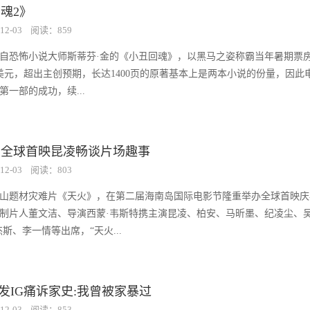
魂2》
12-03
阅读：859
改编自恐怖小说大师斯蒂芬·金的《小丑回魂》，以黑马之姿称霸当年暑期票
美元，超出主创预期，长达1400页的原著基本上是两本小说的份量，因此
第一部的成功，续...
》全球首映昆凌畅谈片场趣事
12-03
阅读：803
山题材灾难片《天火》，在第二届海南岛国际电影节隆重举办全球首映庆
制片人董文洁、导演西蒙·韦斯特携主演昆凌、柏安、马昕墨、纪凌尘、
斯、李一情等出席，“天火...
"发IG痛诉家史:我曾被家暴过
12-03
阅读：853