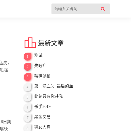

最新文章
测试
1
猛虎，
失眠症
2
般强
精神领袖
3
第一滴血5：最后的血
4
此刻只有你共我
5
杀手2019
6
黑金交易
7
1月6日期
舞女大盗
8
展映