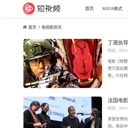
首页
M3U8格式
首页
电视剧资讯
丁晟执导
时间：2019-
电影《特警
贾乃亮似鹰
势，六位特
法国电影
时间：2019-
享誉世界的法国
间，举办中