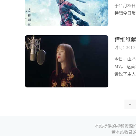
于11月29
特辑今日曝光
谭维维
时间：2019-
今日，由冯
MV。 这
诉说了主人
‹‹
本站提供的视频资源均
若本站收录