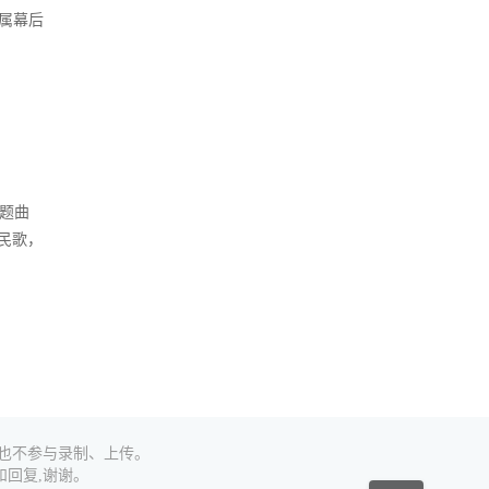
专属幕后
题曲
民歌，
,也不参与录制、上传。
回复,谢谢。