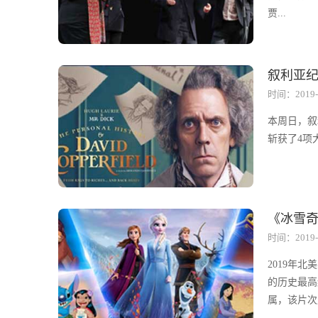
贾...
叙利亚
时间：2019-
本周日，叙利亚
斩获了4项大
《冰雪奇
时间：2019-
2019年
的历史最高
属，该片次