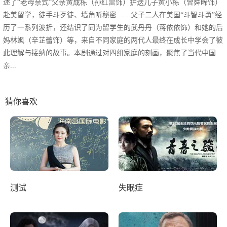
述了“老母亲式”父亲黄成栋（孙红雷饰）护送儿子黄小栋（曾舜晞饰）
赴美留学，徒手斗歹徒、墙角听秘密……父子二人在美国“斗智斗勇”经
历了一系列波折，还结识了同为留学生的武丹丹（蒋依依饰）和她的后
妈林飒（辛芷蕾饰）等，来自不同家庭的两代人最终在成长中学会了彼
此理解与接纳的故事。本剧通过对四组家庭的刻画，聚焦了当代中国
亲...
猜你喜欢
测试
失眠症