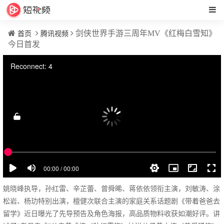
剑侠世界手游三周年MV《红梅白雪知》
首页
腾讯视频
今日首发
姚晓峰执导，孙红雷、辛芷蕾、曾舜晞、蒋依依领衔主演，刘敏涛、涂
松岩、杨玏特别出演，檀健次联合主演的家庭关系话题剧《带着爸爸去
留学》近日曝光了先导预告及角色海报，高品质物料收获如潮好评。讲