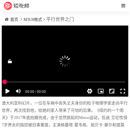
平行世界之门
首页
M3U8格式
澳大利亚科幻片，一位在车祸中丧失丈夫身份的粒子物理学家走向平行
世界，再次找到他，给她的家人带来了可怕的后果。《纽约的一个雨
天》于2017年底拍摄完成，由于忽然掀起的Metoo运动，伍迪·艾伦性侵
7岁养女的指控被旧事重提，主演格蕾塔·葛韦格、丽贝卡·豪尔和提莫